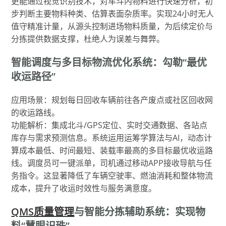
更能通过视觉识别技术，对车斗内物料进行快速分析，初
步判断主要物料种类、估算表面杂质率。实现24小时无人
值守精准计量，从源头控制进场物料质量，为后续定价与
分拣提供数据支撑，杜绝人为误差与舞弊。
智能调度与多目标物流优化系统：勾勒“最优
收运路径”
应用场景：规划每日回收车辆前往各产废点或社区回收网
的收运路线。
功能解析：集成北斗/GPS定位、实时交通数据、各站点
库存与需求预测信息。系统运用运筹学算法与AI，动态计
算成本最低、时间最短、装载率最高的多目标最优收运路
线。调度员可一键派单，司机通过移动APP接收导航与任
务指令。这显著降低了车辆空驶率、燃油消耗和整体物流
成本，提升了收运时效性与服务满意度。
QMS质量管理
与智能分拣辅助系统：实现物
料“慧眼识珠”