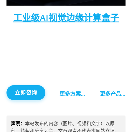
工业级AI视觉边缘计算盒子
该硬件是一款部署在网络边缘侧（靠近摄像头端）
的高性能智能终端。就像给普通摄像头装上了“超级
大脑”，能在本地实时处理海量视频数据，无需全部
上传云端。该设备具备高算力、接口丰富、系统开
放等特点，广泛应用于工厂、园区、工地等场景，
实现对人、车、物、事的24小时全自动智能监管。
立即咨询
更多方案…
更多产品…
声明：
本站发布的内容（图片、视频和文字）以原
创、转载和分享为主，文章观点不代表本网站立场，