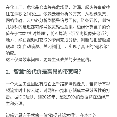
在化工厂、危化品仓库等高危场景，泄漏、起火等事故往
往在毫秒之间发生。依赖云端分析的方案，从视频采集、
网络传输、云中心分析到报警信号回传，链条冗长，哪怕
几秒钟的延迟都可能导致灾难性后果。边缘计算盒子的价
值在于“本地实时处理”，将AI算法下沉至离摄像头最近的
地方，能在视频帧获取的瞬间完成分析、判断与报警触点
联动（如启动喷淋、关闭阀门），实现了真正的“毫秒级”
响应。
这不仅是效率问题，更是生死攸关的安全底线。
2. “智慧”的代价是高昂的带宽吗？
一个大型工业园区有成百上千路高清摄像头，若将所有视
频流实时上传云端，对网络带宽和存储成本是毁灭性的打
击。据IDC预测，到2025年，超过50%的数据将在边缘产
生和处理。
边缘计算盒子就像一位“数据过滤大师”，在本地的