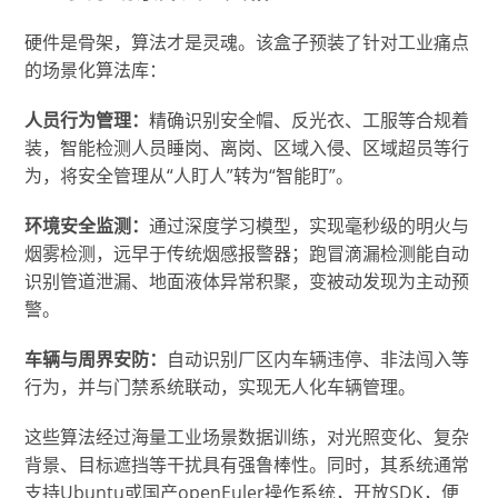
硬件是骨架，算法才是灵魂。该盒子预装了针对工业痛点
的场景化算法库：
人员行为管理：
精确识别安全帽、反光衣、工服等合规着
装，智能检测人员睡岗、离岗、区域入侵、区域超员等行
为，将安全管理从“人盯人”转为“智能盯”。
环境安全监测：
通过深度学习模型，实现毫秒级的明火与
烟雾检测，远早于传统烟感报警器；跑冒滴漏检测能自动
识别管道泄漏、地面液体异常积聚，变被动发现为主动预
警。
车辆与周界安防：
自动识别厂区内车辆违停、非法闯入等
行为，并与门禁系统联动，实现无人化车辆管理。
这些算法经过海量工业场景数据训练，对光照变化、复杂
背景、目标遮挡等干扰具有强鲁棒性。同时，其系统通常
支持Ubuntu或国产openEuler操作系统，开放SDK，便