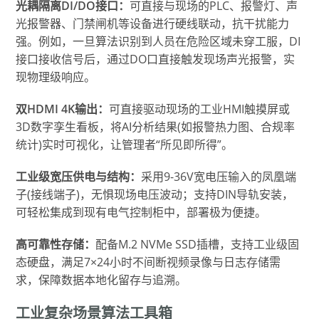
光耦隔离DI/DO接口：
可直接与现场的PLC、报警灯、声
光报警器、门禁闸机等设备进行硬线联动，抗干扰能力
强。例如，一旦算法识别到人员在危险区域未穿工服，DI
接口接收信号后，通过DO口直接触发现场声光报警，实
现物理级响应。
双HDMI 4K输出：
可直接驱动现场的工业HMI触摸屏或
3D数字孪生看板，将AI分析结果(如报警热力图、合规率
统计)实时可视化，让管理者“所见即所得”。
工业级宽压供电与结构：
采用9-36V宽电压输入的凤凰端
子(接线端子)，无惧现场电压波动；支持DIN导轨安装，
可轻松集成到现有电气控制柜中，部署极为便捷。
高可靠性存储：
配备M.2 NVMe SSD插槽，支持工业级固
态硬盘，满足7×24小时不间断视频录像与日志存储需
求，保障数据本地化留存与追溯。
工业复杂场景算法工具箱