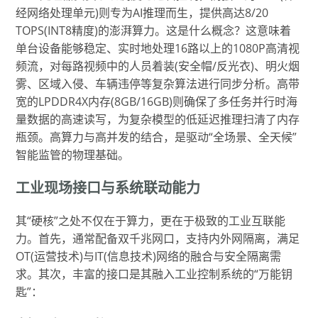
经网络处理单元)则专为AI推理而生，提供高达8/20
TOPS(INT8精度)的澎湃算力。这是什么概念？这意味着
单台设备能够稳定、实时地处理16路以上的1080P高清视
频流，对每路视频中的人员着装(安全帽/反光衣)、明火烟
雾、区域入侵、车辆违停等复杂算法进行同步分析。高带
宽的LPDDR4X内存(8GB/16GB)则确保了多任务并行时海
量数据的高速读写，为复杂模型的低延迟推理扫清了内存
瓶颈。高算力与高并发的结合，是驱动“全场景、全天候”
智能监管的物理基础。
工业现场接口与系统联动能力
其“硬核”之处不仅在于算力，更在于极致的工业互联能
力。首先，通常配备双千兆网口，支持内外网隔离，满足
OT(运营技术)与IT(信息技术)网络的融合与安全隔离需
求。其次，丰富的接口是其融入工业控制系统的“万能钥
匙”：