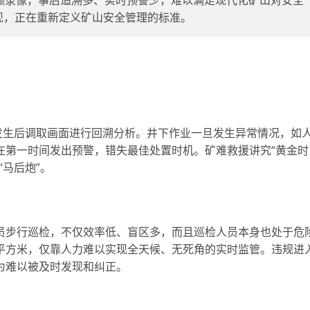
频录像，事后追溯多、实时预警少，难以满足现代化矿山对安全
现，正在重新定义矿山安全管理的标准。
发生后调取画面进行回溯分析。井下作业一旦发生异常情况，如
在第一时间发出预警，错失最佳处置时机。矿难救援讲究“黄金时
马后炮”。
员步行巡检，不仅效率低、盲区多，而且巡检人员本身也处于危
平方米，仅靠人力难以实现全天候、无死角的实时监管。违规进
为难以被及时发现和纠正。