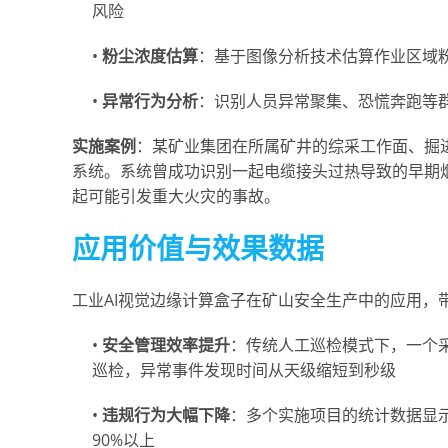
风险
•
粉尘浓度估算
：基于图像分析技术估算作业区域
•
异常行为分析
：识别人员异常聚集、恐慌奔跑等
实施案例
：某矿业集团在所属矿井的综采工作面、掘
系统。系统曾成功识别一起电缆接头过热导致的早期
起可能引发重大火灾的事故。
应用价值与效果数据
工业AI视觉边缘计算盒子在矿山安全生产中的应用，
•
安全管理效率提升
：传统人工巡检模式下，一个采区
巡检，异常事件发现时间从天级缩短到秒级
•
违规行为大幅下降
：多个实施项目的统计数据显示
90%以上