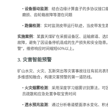
•
设备振动监测
：结合边缘计算盒子的多协议接口能
磨损、齿轮箱故障等潜在问题
•
跑偏检测
：实时监测皮带运行轨迹，当皮带发生
实施案例
：某露天煤矿在采掘设备区、运输廊道、选煤
故障，避免了因设备停机造成的生产损失和安全隐患。
警”，维修响应时间缩短60%以上。
3. 灾害智能预警
矿山水灾、火灾、瓦斯突出等灾害事故往往有前兆表现
多维感知融合，构建灾害预警的第一道防线。
•
火灾烟雾检测
：采用深度学习烟雾识别算法，可区
员疏散和应急处置争取宝贵时间
•
透水预兆监测
：通过分析巷道壁面渗水变化、积