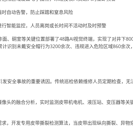
值时自动告警，防止踩踏和窒息风险
进行智能监控，人员离岗或长时间不活动时及时预警
面、硐室等关键位置部署了48路AI视觉终端，实现了对井下80
计识别未戴安全帽行为3200余次、违规进入危险区域860余次
引发安全事故的重要诱因。传统巡检依赖维修人员定期检查，无
摄像头的融合分析，实时监测皮带机电机、液压站、变压器等关
需求，开发专用皮带撕裂检测算法，当皮带出现纵向撕裂、异物