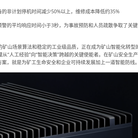
的非计划停机时间减少50%以上，维修成本降低约35%
预警的平均响应时间小于3秒，为事故预防和人员疏散争取了关键
的矿山场景算法和稳定的工业级品质，正在成为矿山智能化转型
从“人工经验”向“智能决策”跨越的关键使能者。在矿山安全生产
方案，就是为矿工生命安全和企业可持续发展加上一道智能防线