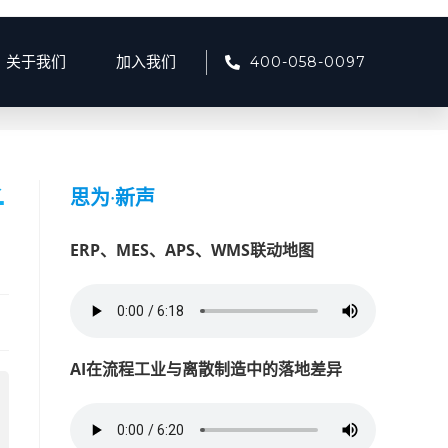
400-058-0097
关于我们
加入我们
>
矿山安全生产的智能化升级：工业AI视觉边缘计算盒子实战指南
子
思为
·
新声
ERP、MES、APS、WMS联动地图
AI在流程工业与离散制造中的落地差异