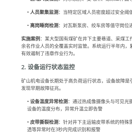
•
人员聚集监测
：当特定区域人员密度超过安全阈
•
离岗睡岗检测
：对瓦斯泵房、绞车房等值守岗位
实施案例
：某大型国有煤矿在井下主要巷道、采煤工作
余名作业人员的全覆盖实时监管。系统运行半年内，累
有效遏制了违章作业行为。
2. 设备运行状态监控
矿山机电设备长期处于高负荷运行状态，设备故障是
发现早期故障征兆。
•
设备温度异常检测
：通过热成像摄像头与可见光
设备的温度分布，异常升温立即告警
•
皮带撕裂检测
：针对井下主运输皮带系统的特殊
透等异常时在3秒内完成识别和报警