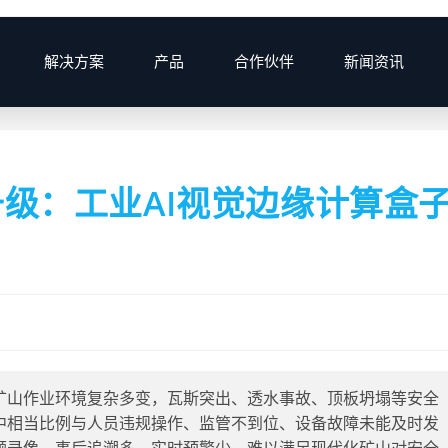
解决方案
产品
合作伙伴
新闻资讯
>
2026
>
3月
>
27
>
产品资讯
级：工业AI视觉边缘计算盒
矿山作业环境复杂多变，瓦斯突出、透水事故、顶板坍塌等安全
中相当比例与人员违规操作、监管不到位、设备故障未能及时发