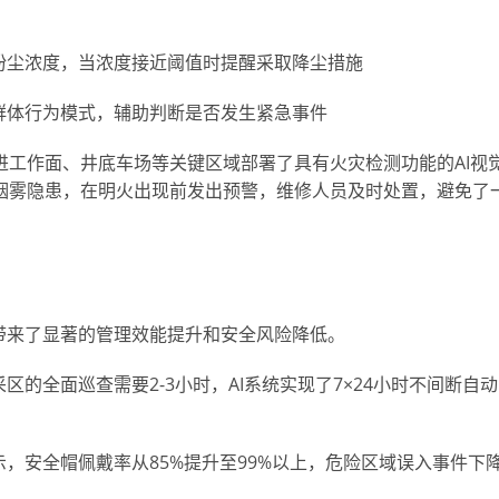
粉尘浓度，当浓度接近阈值时提醒采取降尘措施
群体行为模式，辅助判断是否发生紧急事件
进工作面、井底车场等关键区域部署了具有火灾检测功能的AI视
烟雾隐患，在明火出现前发出预警，维修人员及时处置，避免了
带来了显著的管理效能提升和安全风险降低。
的全面巡查需要2-3小时，AI系统实现了7×24小时不间断自动
，安全帽佩戴率从85%提升至99%以上，危险区域误入事件下