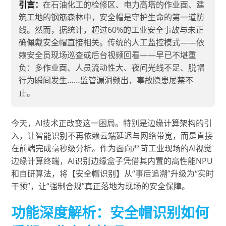
引言：
在石油化工的检修区、电力高塔的作业面、建
筑工地的钢筋森林中，安全帽是守护生命的第一道防
线。然而，据统计，超过60%的工业安全事故与未正
确佩戴安全帽直接相关。传统的人工监控模式——依
赖安全员现场巡查或后台视频回看——早已不堪重
负：多作业面、人员流动性大、夜间光线不足、脱帽
行为瞬间发生……监管漏洞频出，事故隐患屡禁不
止。
今天，AI技术正改变这一困局。特别是边缘计算架构的引
入，让智能识别不再依赖云端延迟与网络带宽，而是直接
在前端完成毫秒级分析。作为面向严苛工业现场的AI视觉
边缘计算终端，AI识别边缘盒子凭借其内置的高性能NPU
和自研算法，将【安全帽识别】从“事后追溯”升级为“实时
干预”，让“强制合规”真正落地为现场的安全保障。
功能深度解析：安全帽识别如何