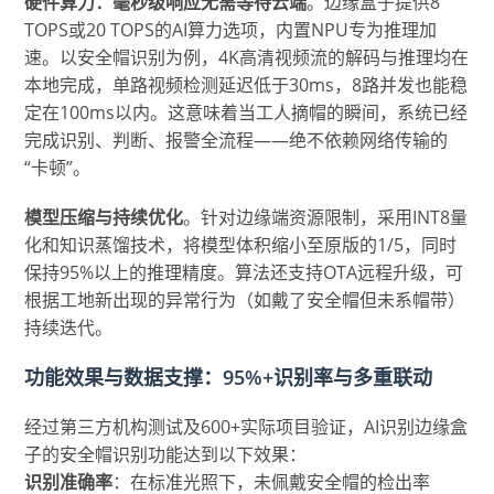
硬件算力：毫秒级响应无需等待云端
。边缘盒子提供8
TOPS或20 TOPS的AI算力选项，内置NPU专为推理加
速。以安全帽识别为例，4K高清视频流的解码与推理均在
本地完成，单路视频检测延迟低于30ms，8路并发也能稳
定在100ms以内。这意味着当工人摘帽的瞬间，系统已经
完成识别、判断、报警全流程——绝不依赖网络传输的
“卡顿”。
模型压缩与持续优化
。针对边缘端资源限制，采用INT8量
化和知识蒸馏技术，将模型体积缩小至原版的1/5，同时
保持95%以上的推理精度。算法还支持OTA远程升级，可
根据工地新出现的异常行为（如戴了安全帽但未系帽带）
持续迭代。
功能效果与数据支撑：95%+识别率与多重联动
经过第三方机构测试及600+实际项目验证，AI识别边缘盒
子的安全帽识别功能达到以下效果：
识别准确率
：在标准光照下，未佩戴安全帽的检出率