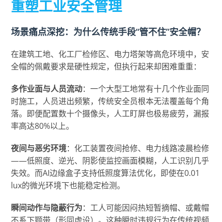
重塑工业安全管理
场景痛点深挖：为什么传统手段“管不住”安全帽？
在建筑工地、化工厂检修区、电力塔架等高危环境中，安
全帽的佩戴要求是硬性规定，但执行起来却困难重重：
多作业面与人员流动
：一个大型工地常有十几个作业面同
时施工，人员进出频繁，传统安全员根本无法覆盖每个角
落。即便配置数十个摄像头，人工盯屏也极易疲劳，漏报
率高达80%以上。
夜间与恶劣环境
：化工装置夜间抢修、电力线路凌晨检修
——低照度、逆光、阴影使监控画面模糊，人工识别几乎
失效。而AI边缘盒子支持低照度算法优化，即使在0.01
lux的微光环境下也能稳定检测。
瞬间动作与隐蔽行为
：工人可能因闷热短暂摘帽、或戴帽
不系下颚带（形同虚设）。这种瞬时违规行为在传统视频