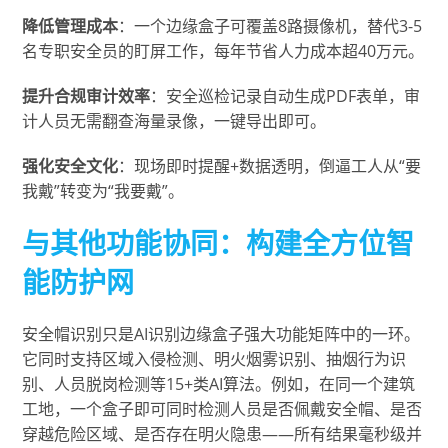
降低管理成本
：一个边缘盒子可覆盖8路摄像机，替代3-5
名专职安全员的盯屏工作，每年节省人力成本超40万元。
提升合规审计效率
：安全巡检记录自动生成PDF表单，审
计人员无需翻查海量录像，一键导出即可。
强化安全文化
：现场即时提醒+数据透明，倒逼工人从“要
我戴”转变为“我要戴”。
与其他功能协同：构建全方位智
能防护网
安全帽识别只是AI识别边缘盒子强大功能矩阵中的一环。
它同时支持区域入侵检测、明火烟雾识别、抽烟行为识
别、人员脱岗检测等15+类AI算法。例如，在同一个建筑
工地，一个盒子即可同时检测人员是否佩戴安全帽、是否
穿越危险区域、是否存在明火隐患——所有结果毫秒级并