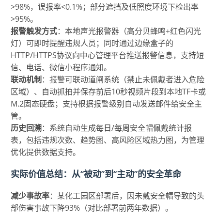
>98%，误报率<0.1%；部分遮挡及低照度环境下检出率
>95%。
报警触发方式
：本地声光报警器（高分贝蜂鸣+红色闪光
灯）可即时提醒违规人员；同时通过边缘盒子的
HTTP/HTTPS协议向中心管理平台推送报警信息，支持短
信、电话、微信小程序通知。
联动机制
：报警可联动道闸系统（禁止未佩戴者进入危险
区域）、自动抓拍并保存前后10秒视频片段到本地TF卡或
M.2固态硬盘；支持根据报警级别自动发送邮件给安全主
管。
历史回溯
：系统自动生成每日/每周安全帽佩戴统计报
表，包括违规次数、趋势图、高风险区域热力图，为管理
优化提供数据支持。
实际价值总结：从“被动”到“主动”的安全革命
减少事故率
：某化工园区部署后，因未戴安全帽导致的头
部伤害事故下降93%（对比部署前两年数据）。