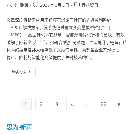
李, 静斯
2026年 3月 9日
行业资讯
文章深度解析了应用于锂辉石煅烧回转窑的先进控制系统
（APC）解决方案。该系统通过部署多变量模型预测控制
（MPC）、晶型转化率软测量、智能燃烧优化等核心模块，有效
破解了回转窑“大滞后、强耦合”的控制难题，显著提升了锂辉石转
化率的稳定性并大幅降低了天然气单耗，为锂盐企业实现提质、
稳产、降耗的智能化升级提供了关键技术路径。
继续阅读
1
2
3
4
…
22
思为
·
新声