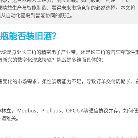
洞察；运营依赖人工经验，响应迟缓。如何破局？构建一个统
现精益生产与智能制造、赢得未来市场竞争的必然选择。本文将
现从自动化孤岛到智能协同的跃迁。
新瓶能否装旧酒？
业，无论是身处长三角的精密电子产业带，还是珠三角的汽车零部件
与新兴的数字化理念接轨？挑战是多维而具体的：
速变化的市场需求，柔性调度能力不足，导致订单交付周期长、
， Modbus、Profibus、OPC UA等通信协议并存，如何低
一道难关。