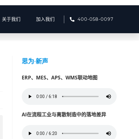
400-058-0097
关于我们
加入我们
如何构建智慧工厂“超级大脑”？解析制造业集中控制系统（CCS）的转型之道
系
思为
·
新声
ERP、MES、APS、WMS联动地图
AI在流程工业与离散制造中的落地差异