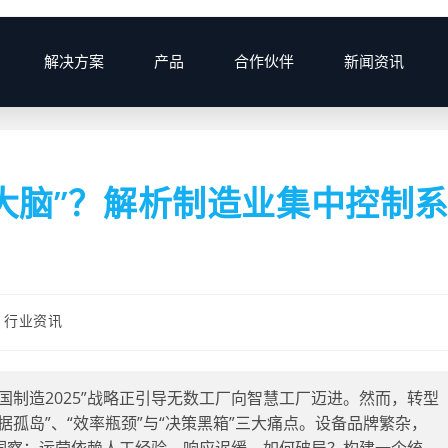
解决方案
产品
合作伙伴
新闻资讯
>
2025
>
12月
>
22
>
产品资讯
>
大脑”？解析制造业集中控制
行业资讯
国制造2025”战略正引导无数工厂向智慧工厂迈进。然而，转型
孤岛”、“效率瓶颈”与“决策黑箱”三大痛点。设备品牌繁杂，