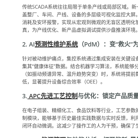
传统SCADA系统往往局限于单条产线或局部区域。
盖整厂、车间、产线、设备的多层级可视化监控大屏
消耗及安环报警，实现从宏观到微观的无盲区透明化
真，为产线优化、新产品虚拟调试提供沙盘推演环境
2. AI
预测性维护系统
（PdM）：变“救火”
针对被动维护痛点，集控系统通过集成安装在关键设
集其“健康体征”数据。结合机器学习算法，系统能够
（如振动频谱异常、温升趋势突变）时，系统将提前
低，显著提升设备综合效率（OEE）。
3.
APC先进工艺控制
与优化：锁定产品质量
在电子组装、精细化工、食品饮料等行业，工艺参数
制模块，能够基于历史最佳实践数据与实时反馈，利
闭环自动微调。这减少了操作工的人为干预，确保了