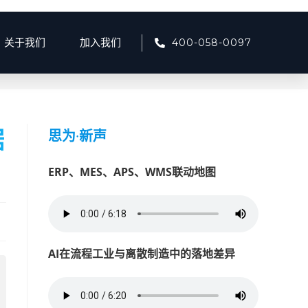
400-058-0097
关于我们
加入我们
资讯
>
预测性维护驱动的数据采集策略：设备全生命周期数据管理
据
思为
·
新声
ERP、MES、APS、WMS联动地图
AI在流程工业与离散制造中的落地差异