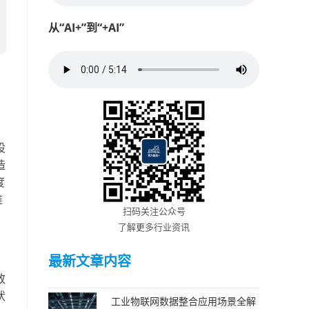
从“AI+”到“+AI”
设
造
度
维
扫码关注公众号
了解更多行业资讯
最新文章内容
致
状
工业物联网数据整合应用场景全解