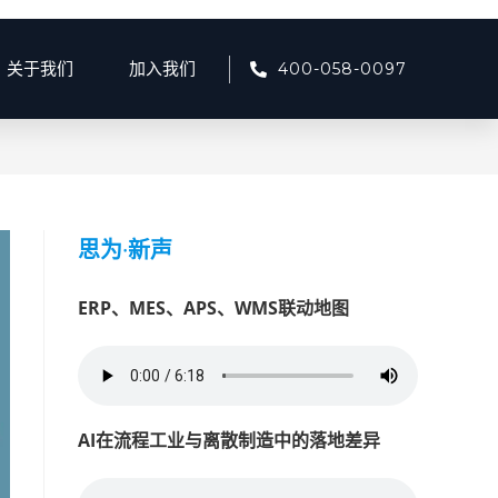
400-058-0097
关于我们
加入我们
>
lidayeceshi
>
第 19页
思为
·
新声
ERP、MES、APS、WMS联动地图
AI在流程工业与离散制造中的落地差异