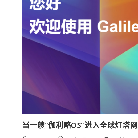
当一艘“伽利略OS”进入全球灯塔网